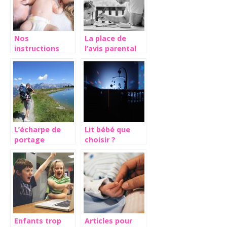
Nos
La place de
instructions
l’avis parental
pour réussir
dans les
votre rôle de
décisions des
parent
jeunes
L’écharpe de
Lit bébé que
portage
choisir ?
renforce les
liens affectifs
entre une mère
et son bébé
Enfants trop
Articles pour