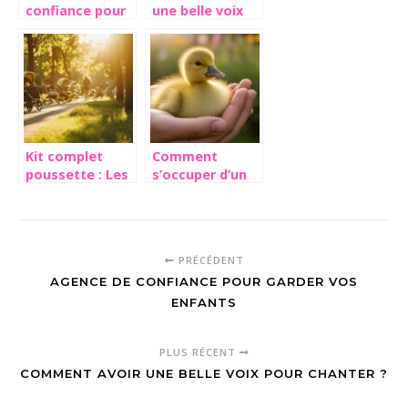
confiance pour
une belle voix
garder vos
pour chanter ?
enfants
Kit complet
Comment
poussette : Les
s’occuper d’un
caracteristiques
caneton
a verifier avant
abandonné par
l’achat d’une
sa mère : guide
poussette et
complet pour
PRÉCÉDENT
ses accessoires
une
AGENCE DE CONFIANCE POUR GARDER VOS
cohabitation
réussie avec
ENFANTS
vos autres
animaux
PLUS RÉCENT
COMMENT AVOIR UNE BELLE VOIX POUR CHANTER ?