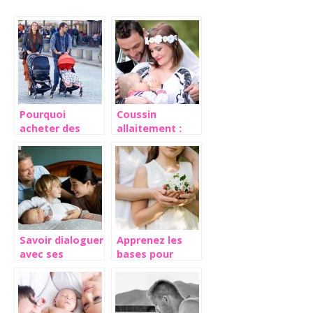
Pourquoi
Coussin
acheter des
allaitement :
articles de
Les techniques
puériculture sur
de nettoyage et
internet ?
de lavage
Savoir dialoguer
Apprenez les
avec ses
bases pour
enfants
éduquer vos
enfants