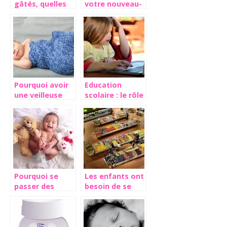
gâtés, quelles
votre nouveau-
conséquences
né, n’oubliez
sur leur vie
pas le
d’adulte?
cocoonababy
Pourquoi avoir
Education
une veilleuse
scolaire : le rôle
musicale pour
des parents
bébé?
Pourquoi se
Les enfants ont
passer des
besoin de se
couches
sentir confiant
jetables
conventionnelles ?