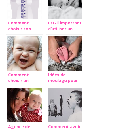
Comment
Est-il important
choisir son
d’utiliser un
biberon pour
babyphone ?
garantir un bon
alaitement ?
Comment
Idées de
choisir un
moulage pour
anneau de
votre bébé
dentition ? Les
critères à
prendre en
compte
Agence de
Comment avoir